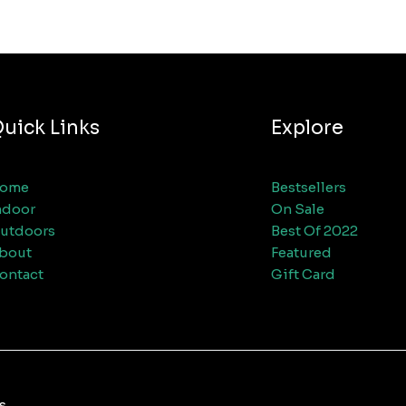
uick Links
Explore
ome
Bestsellers
ndoor
On Sale
utdoors
Best Of 2022
bout
Featured
ontact
Gift Card
s