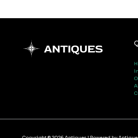
Q
H
I
O
A
C
Copyright © 2026 Antiques | Powered by Antique