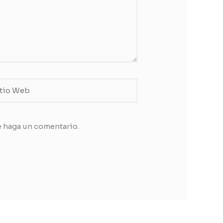
o
b
e haga un comentario.