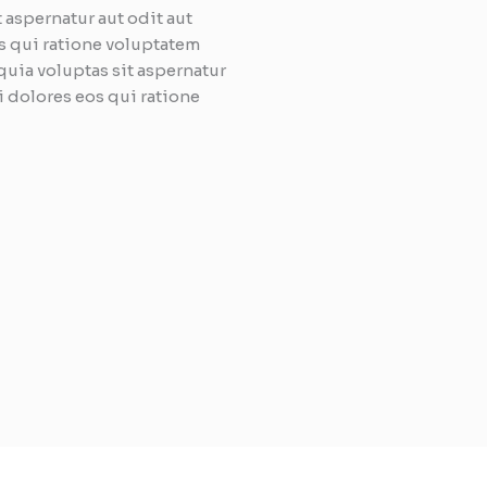
aspernatur aut odit aut
s qui ratione voluptatem
uia voluptas sit aspernatur
 dolores eos qui ratione