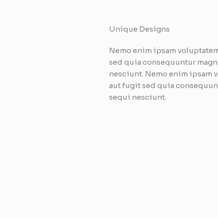
Unique Designs
Nemo enim ipsam voluptatem q
sed quia consequuntur magni
nesciunt. Nemo enim ipsam vo
aut fugit sed quia consequun
sequi nesciunt.