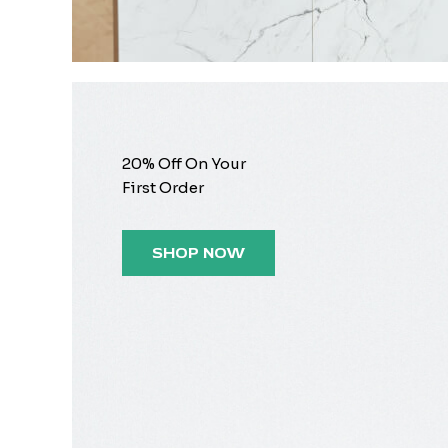
20% Off On Your
First Order
SHOP NOW