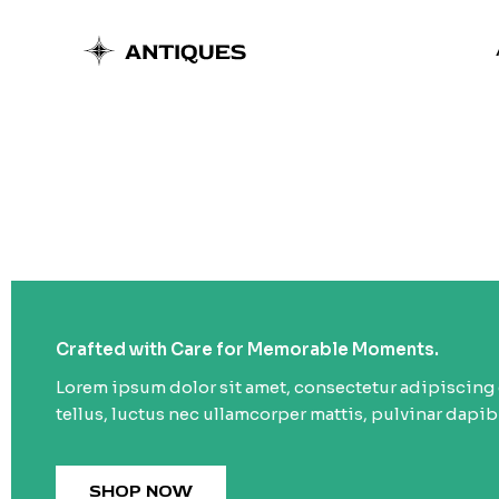
Ir
al
contenido
Crafted with Care for Memorable Moments.
Lorem ipsum dolor sit amet, consectetur adipiscing el
tellus, luctus nec ullamcorper mattis, pulvinar dapib
SHOP NOW